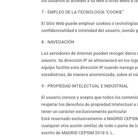
los usuarios al acceder a su web u otras webs a 
7.- EMPLEO DE LA TECNOLOGÍA “COOKIE”
El Sitio Web puede emplear cookies o tecnologías 
confidencialidad e intimidad del usuario, siendo 
8.- NAVEGACIÓN
Los servidores de Internet pueden recoger datos no
usuario. Su dirección IP se almacenará en los logs
equipo facilite esta dirección IP cuando navega p
estadísticas, de manera anonimizada, sobre el n
9.- PROPIEDAD INTELECTUAL E INDUSTRIAL
El usuario conoce y acepta que todos los conten
respetar los derechos de propiedad intelectual e 
tener un carácter exclusivamente particular
Está reservado exclusivamente a MADRID CEPSIM 20
cualquier otra acción similar, de todo o parte de 
escrito de MADRID CEPSIM 2018 S. L..