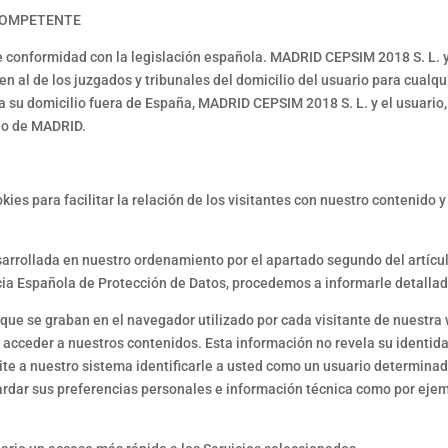
 COMPETENTE
de conformidad con la legislación española. MADRID CEPSIM 2018 S. L. y
n al de los juzgados y tribunales del domicilio del usuario para cualq
ga su domicilio fuera de España, MADRID CEPSIM 2018 S. L. y el usuario
lio de MADRID.
es para facilitar la relación de los visitantes con nuestro contenido y
arrollada en nuestro ordenamiento por el apartado segundo del artículo
ncia Española de Protección de Datos, procedemos a informarle detalla
e se graban en el navegador utilizado por cada visitante de nuestra w
acceder a nuestros contenidos. Esta información no revela su identidad
e a nuestro sistema identificarle a usted como un usuario determinado 
rdar sus preferencias personales e información técnica como por ejemp