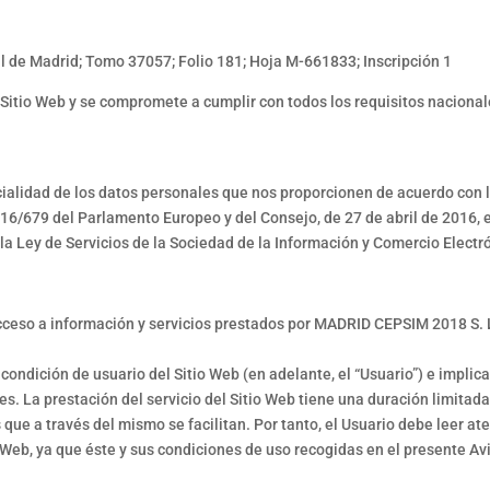
til de Madrid; Tomo 37057; Folio 181; Hoja M-661833; Inscripción 1
Sitio Web y se compromete a cumplir con todos los requisitos nacional
ncialidad de los datos personales que nos proporcionen de acuerdo con
16/679 del Parlamento Europeo y del Consejo, de 27 de abril de 2016, 
 la Ley de Servicios de la Sociedad de la Información y Comercio Electr
l acceso a información y servicios prestados por MADRID CEPSIM 2018 S.
la condición de usuario del Sitio Web (en adelante, el “Usuario”) e impli
s. La prestación del servicio del Sitio Web tiene una duración limitad
s que a través del mismo se facilitan. Por tanto, el Usuario debe leer 
o Web, ya que éste y sus condiciones de uso recogidas en el presente Av