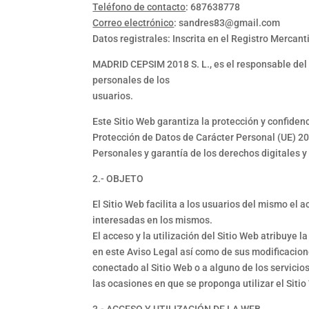
Teléfono de contacto
: 687638778
Correo electrónico
: sandres83@gmail.com
Datos registrales: Inscrita en el Registro Mercan
MADRID CEPSIM 2018 S. L., es el responsable del 
personales de los
usuarios.
Este Sitio Web garantiza la protección y confide
Protección de Datos de Carácter Personal (UE) 20
Personales y garantía de los derechos digitales y
2.- OBJETO
El Sitio Web facilita a los usuarios del mismo e
interesadas en los mismos.
El acceso y la utilización del Sitio Web atribuye 
en este Aviso Legal así como de sus modificacione
conectado al Sitio Web o a alguno de los servicio
las ocasiones en que se proponga utilizar el Siti
3.- ACCESO Y UTILIZACIÓN DE LA WEB