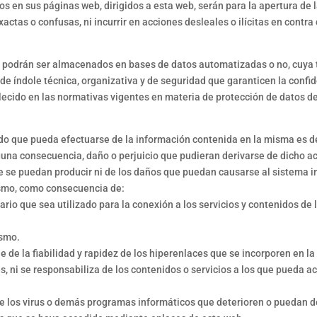
os en sus páginas web, dirigidos a esta web, serán para la apertura de
exactas o confusas, ni incurrir en acciones desleales o ilícitas en cont
 podrán ser almacenados en bases de datos automatizadas o no, cuya 
 índole técnica, organizativa y de seguridad que garanticen la confide
ecido en las normativas vigentes en materia de protección de datos de
do que pueda efectuarse de la información contenida en la misma es de 
na consecuencia, daño o perjuicio que pudieran derivarse de dicho a
e se puedan producir ni de los daños que puedan causarse al sistema in
smo, como consecuencia de:
ario que sea utilizado para la conexión a los servicios y contenidos de 
ismo.
de la fiabilidad y rapidez de los hiperenlaces que se incorporen en l
es, ni se responsabiliza de los contenidos o servicios a los que pueda a
 los virus o demás programas informáticos que deterioren o puedan de