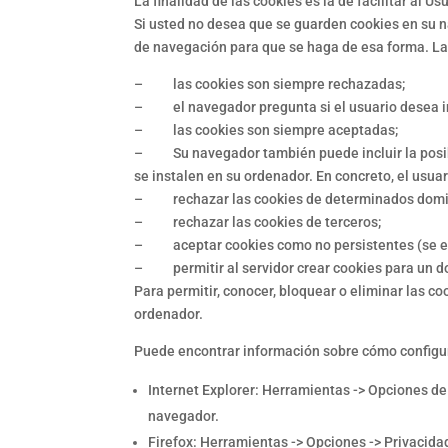
La finalidad de las cookies es la de facilitar al 
Si usted no desea que se guarden cookies en su n
de navegación para que se haga de esa forma. La 
– las cookies son siempre rechazadas;
– el navegador pregunta si el usuario desea in
– las cookies son siempre aceptadas;
– Su navegador también puede incluir la posibi
se instalen en su ordenador. En concreto, el usu
– rechazar las cookies de determinados domi
– rechazar las cookies de terceros;
– aceptar cookies como no persistentes (se eli
– permitir al servidor crear cookies para un do
Para permitir, conocer, bloquear o eliminar las 
ordenador.
Puede encontrar información sobre cómo configur
Internet Explorer: Herramientas -> Opciones de 
navegador.
Firefox: Herramientas -> Opciones -> Privacida