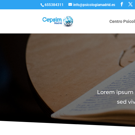
655384311
info@psicologiamadrid.es
Centro Psico
Lorem ipsum do
sed vi