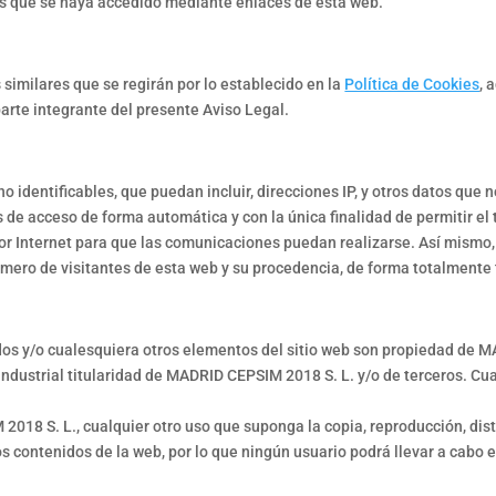
las que se haya accedido mediante enlaces de esta web.
similares que se regirán por lo establecido en la
Política de Cookies
, 
parte integrante del presente Aviso Legal.
 identificables, que puedan incluir, direcciones IP, y otros datos que n
 de acceso de forma automática y con la única finalidad de permitir el 
or Internet para que las comunicaciones puedan realizarse. Así mismo, l
úmero de visitantes de esta web y su procedencia, de forma totalmente
idos y/o cualesquiera otros elementos del sitio web son propiedad de 
industrial titularidad de MADRID CEPSIM 2018 S. L. y/o de terceros. Cu
18 S. L., cualquier otro uso que suponga la copia, reproducción, dist
los contenidos de la web, por lo que ningún usuario podrá llevar a cabo e