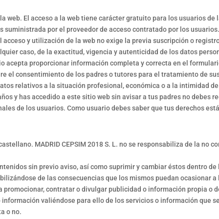
 la web. El acceso a la web tiene carácter gratuito para los usuarios de l
s suministrada por el proveedor de acceso contratado por los usuarios
l acceso y utilización de la web no exige la previa suscripción o registr
lquier caso, de la exactitud, vigencia y autenticidad de los datos pers
 acepta proporcionar información completa y correcta en el formulari
re el consentimiento de los padres o tutores para el tratamiento de su
os relativos a la situación profesional, económica o a la intimidad de 
ños y has accedido a este sitio web sin avisar a tus padres no debes r
nales de los usuarios. Como usuario debes saber que tus derechos est
 el castellano. MADRID CEPSIM 2018 S. L. no se responsabiliza de la no
tenidos sin previo aviso, así como suprimir y cambiar éstos dentro de 
sabilizándose de las consecuencias que los mismos puedan ocasionar a 
a promocionar, contratar o divulgar publicidad o información propia o d
 información valiéndose para ello de los servicios o información que se
ta o no.