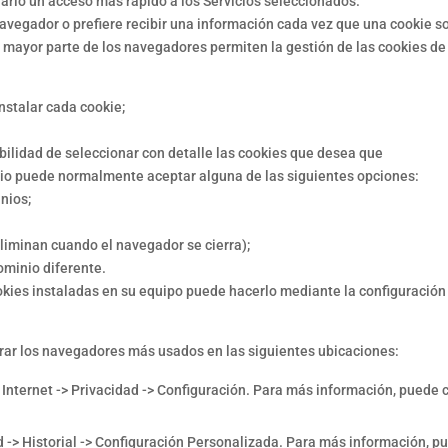
Usuario un acceso más rápido a los Servicios seleccionados.
avegador o prefiere recibir una información cada vez que una cookie so
mayor parte de los navegadores permiten la gestión de las cookies de
stalar cada cookie;
lidad de seleccionar con detalle las cookies que desea que
ario puede normalmente aceptar alguna de las siguientes opciones:
nios;
minan cuando el navegador se cierra);
minio diferente.
cookies instaladas en su equipo puede hacerlo mediante la configuració
ar los navegadores más usados en las siguientes ubicaciones:
Internet -> Privacidad -> Configuración. Para más información, puede c
d -> Historial -> Configuración Personalizada. Para más información, pu